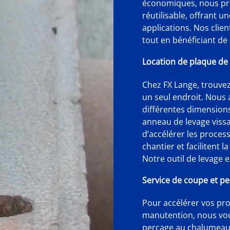
économiques, nous pro
réutilisable, offrant 
applications. Nos cli
tout en bénéficiant de l
Location de plaque de
Chez FX Lange, trouvez
un seul endroit. Nous 
différentes dimensions
anneau de levage viss
d’accélérer les proce
chantier et facilitent 
Notre outil de levage e
Service de coupe et p
Pour accélérer vos proje
manutention, nous vou
perçage au chalumeau 