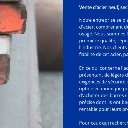
Vente d’acier neuf, se
Notre entreprise se d
d'acier, comprenant de 
usagé. Nous sommes fi
première qualité, répo
l'industrie. Nos client
fiabilité de cet acier, 
En ce qui concerne l'aci
présentant de légers 
exigences de sécurité 
option économique pour
d'acheter des barres c
précise dont ils ont b
rentable pour leurs pr
Pour ceux qui recherc