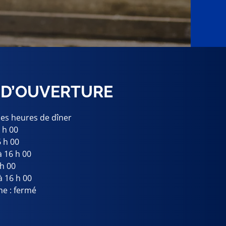
 D’OUVERTURE
les heures de dîner
6 h 00
6 h 00
à 16 h 00
 h 00
à 16 h 00
e : fermé