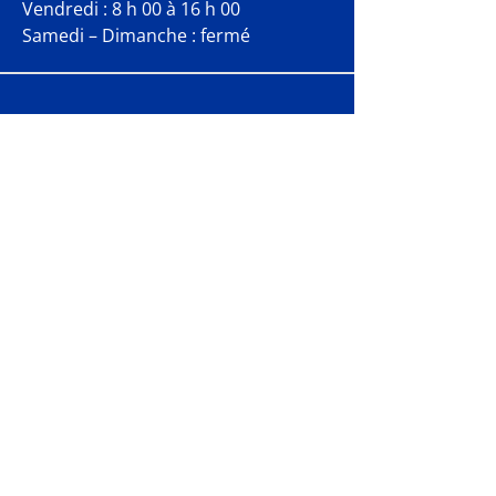
Vendredi : 8 h 00 à 16 h 00
Samedi – Dimanche : fermé
CONTACTEZ-NOUS
FX Lange